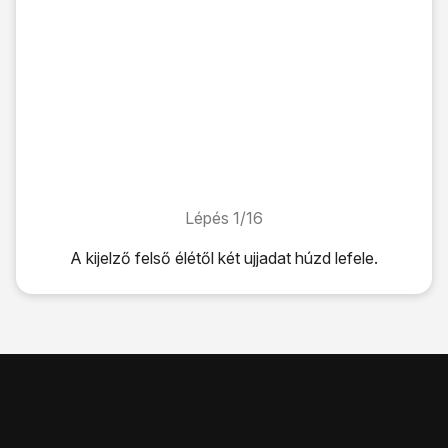
Lépés 1/16
Lépés 1/16
A kijelző felső élétől két ujjadat húzd lefele.
A kijelző felső élétől két ujjadat húzd lefele.
Kattints
a beállítások ikonra
.
Válaszd a
Továbbiak
lehetőséget.
Válaszd a
Mobilhálózatok
lehetőséget.
Válaszd a
Hálózatüzemeltetők
lehetőséget.
Várj egy pillanatot, amíg a telefon az elérhető hálózatokat k
Az alábbi lehetőségek közül választhatsz: