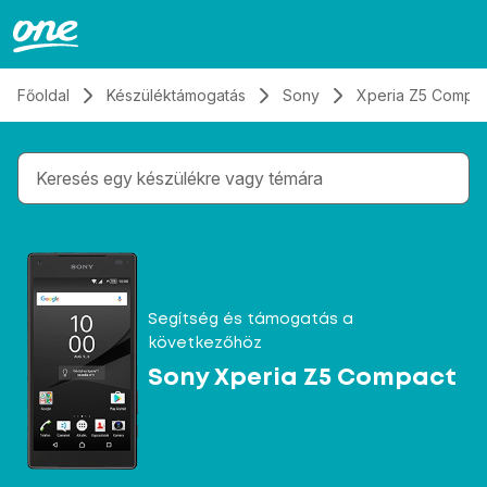
Átugrás, tovább a tartalomhoz
Főoldal
Készüléktámogatás
Sony
Xperia Z5 Compa
Gépelés közben megjelennek a keresési javaslatok 
Segítség és támogatás a
következőhöz
Sony Xperia Z5 Compact