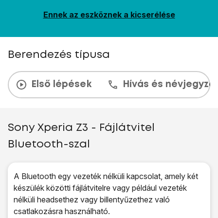
Ennek az eszköznek a kicserélése
Berendezés típusa
Első lépések
Hívás és névjegyzé
Sony Xperia Z3 - Fájlátvitel
Bluetooth-szal
A Bluetooth egy vezeték nélküli kapcsolat, amely két
készülék közötti fájlátvitelre vagy például vezeték
nélküli headsethez vagy billentyűzethez való
csatlakozásra használható.