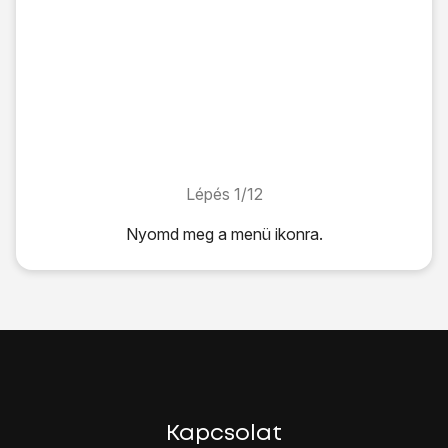
Lépés 1/12
Lépés 1/12
Nyomd meg
a menü ikonra
.
Nyomd meg
a menü ikonra
.
Válaszd az
Album
lehetőséget.
Válaszd ki
a kívánt fájlt
, és egy pillanatig tartsd lenyomva.
Kattints
a megosztás ikonra
.
Válaszd az
Összes megjelenítése
lehetőséget.
Válaszd a
Bluetooth
lehetőséget.
Ha ki van kapcsolva a Bluetooth:
Válaszd a
Bekapcsolás
lehetőséget a Bluetooth bekapcso
Kapcsolat