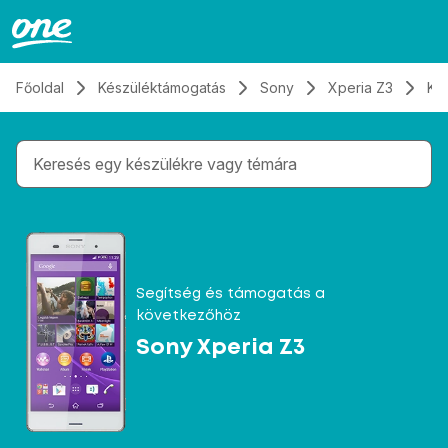
Átugrás, tovább a tartalomhoz
Főoldal
Készüléktámogatás
Sony
Xperia Z3
Ka
Gépelés közben megjelennek a keresési javaslatok 
Segítség és támogatás a
következőhöz
Sony Xperia Z3