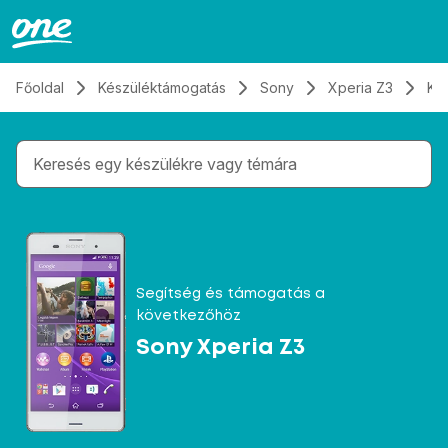
Átugrás, tovább a tartalomhoz
Főoldal
Készüléktámogatás
Sony
Xperia Z3
Ka
Gépelés közben megjelennek a keresési javaslatok 
Segítség és támogatás a
következőhöz
Sony Xperia Z3