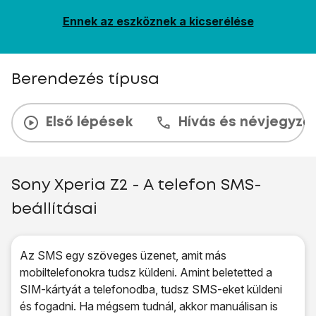
Ennek az eszköznek a kicserélése
Berendezés típusa
Első lépések
Hívás és névjegyzé
Sony Xperia Z2 - A telefon SMS-
beállításai
Az SMS egy szöveges üzenet, amit más
mobiltelefonokra tudsz küldeni. Amint beletetted a
SIM-kártyát a telefonodba, tudsz SMS-eket küldeni
és fogadni. Ha mégsem tudnál, akkor manuálisan is