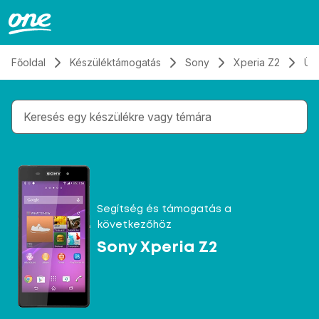
Átugrás, tovább a tartalomhoz
Főoldal
Készüléktámogatás
Sony
Xperia Z2
Üz
Gépelés közben megjelennek a keresési javaslatok 
Segítség és támogatás a
következőhöz
Sony Xperia Z2