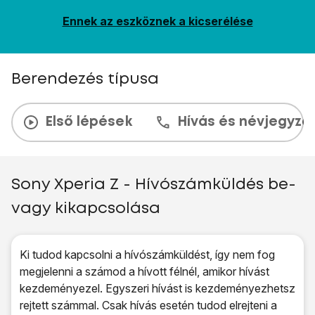
Ennek az eszköznek a kicserélése
Berendezés típusa
Első lépések
Hívás és névjegyzé
Sony Xperia Z - Hívószámküldés be-
vagy kikapcsolása
Ki tudod kapcsolni a hívószámküldést, így nem fog
megjelenni a számod a hívott félnél, amikor hívást
kezdeményezel. Egyszeri hívást is kezdeményezhetsz
rejtett számmal. Csak hívás esetén tudod elrejteni a