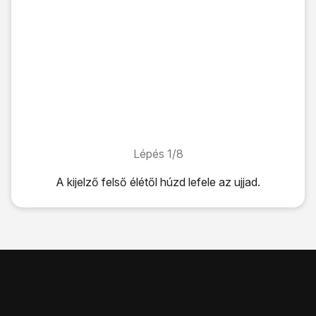
Lépés 1/8
Lépés 1/8
A kijelző felső élétől húzd lefele az ujjad.
A kijelző felső élétől húzd lefele az ujjad.
Kattints
a beállítások ikonra
.
Válaszd a
Bizt. mentés és visszaállítás
lehetőséget.
Válaszd a
Gyári adatok visszaállítása
lehetőséget.
Válaszd a
Telefon visszaállítása
lehetőséget.
Válaszd a
Minden törlése
lehetőséget.
Várj egy pillanatot, amíg a telefon visszaállítja a gyári beállí