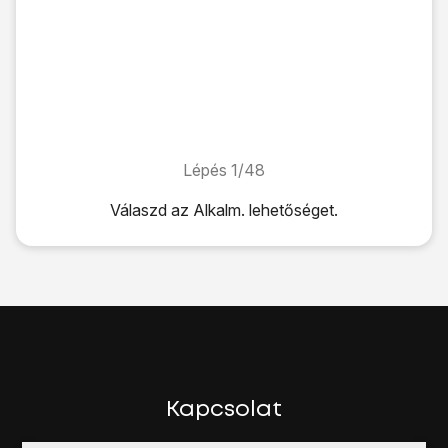
Lépés 1/48
Lépés 1/48
Válaszd az
Alkalm.
lehetőséget.
Válaszd az
Alkalm.
lehetőséget.
Válaszd az
E-mail
lehetőséget.
Kattints az
E-mail cím
mezőre, és írd be az e-mail címedet.
Válaszd a
TOVÁBB
lehetőséget.
Kattints a
Jelszó
mezőre, és írd be az e-mail fiókodhoz tart
Válaszd a
TOVÁBB
lehetőséget.
Válaszd a
POP3
lehetőséget.
Kattints a
"Felhasználónév" alatti mezőre
, és írd be az e-
Kapcsolat
Kattints a
"POP3-kiszolgáló" alatti mezőre
, és írd be az 