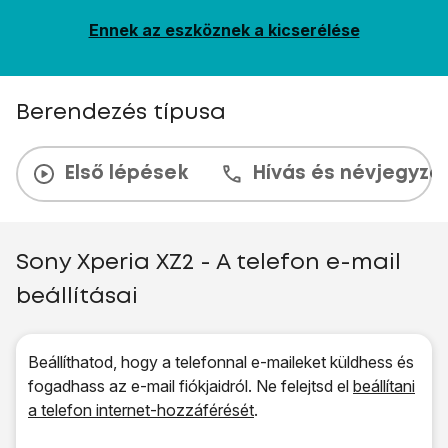
Ennek az eszköznek a kicserélése
Berendezés típusa
Első lépések
Hívás és névjegyzé
Sony Xperia XZ2 - A telefon e-mail
beállításai
Beállíthatod, hogy a telefonnal e-maileket küldhess és
fogadhass az e-mail fiókjaidról. Ne felejtsd el
beállítani
a telefon internet-hozzáférését
.