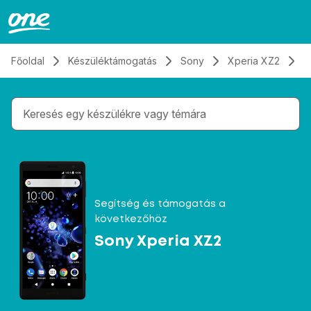
Átugrás, tovább a tartalomhoz
Főoldal
Készüléktámogatás
Sony
Xperia XZ2
Ü
Gépelés közben megjelennek a keresési javaslatok 
Segítség és támogatás a
következőhöz
Sony Xperia XZ2