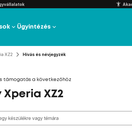
yvállalatok
Aka
sok
Ügyintézés
ia XZ2
Hívás és névjegyzék
és támogatás a következőhöz
 Xperia XZ2
zben megjelennek a keresési javaslatok a mező alatt