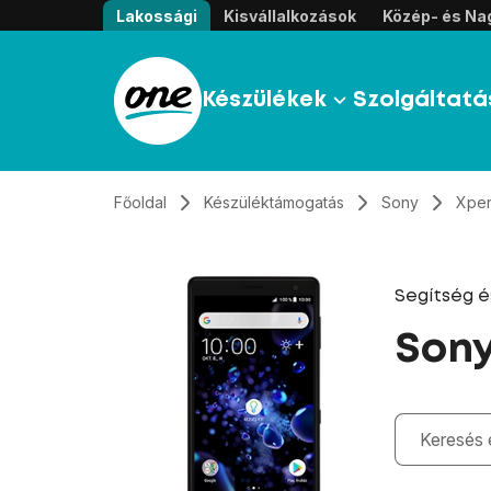
Átugrás, tovább a tartalomhoz
Lakossági
Kisvállalkozások
Közép- és Nag
Készülékek
Szolgáltatá
Főoldal
Készüléktámogatás
Sony
Xper
Segítség 
Sony
Gépelés kö