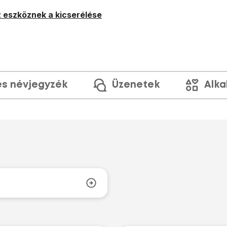
 eszköznek a kicserélése
és névjegyzék
Üzenetek
Alka