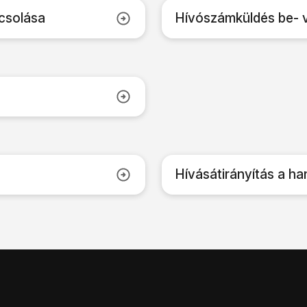
csolása
Hívószámküldés be- 
Hívásátirányítás a h