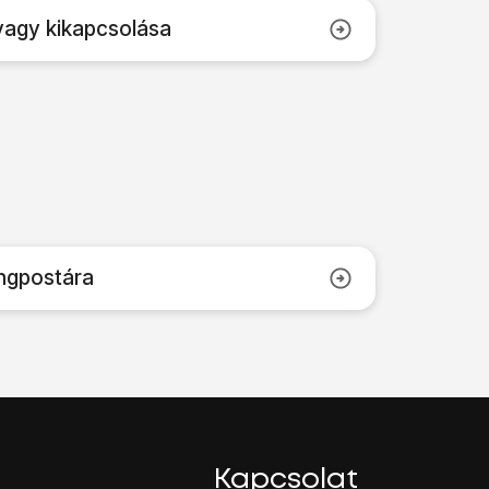
vagy kikapcsolása
angpostára
Kapcsolat