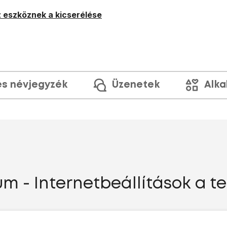
 eszköznek a kicserélése
és névjegyzék
Üzenetek
Alka
m - Internetbeállítások a t