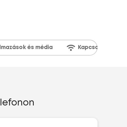
lmazások és média
Kapcsolatok
elefonon