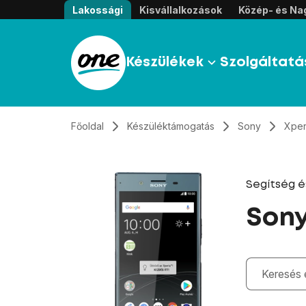
Átugrás, tovább a tartalomhoz
Lakossági
Kisvállalkozások
Közép- és Nag
Készülékek
Szolgáltatá
Főoldal
Készüléktámogatás
Sony
Xper
Segítség 
Sony
Gépelés kö