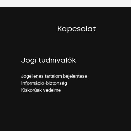
Kapcsolat
Jogi tudnivalók
Jogellenes ta rtalom bejelentése
Inf ormáció-biztonság
Kiskorúak véd elme
kapcsolva a funkció.