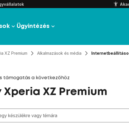
yvállalatok
Aka
sok
Ügyintézés
ia XZ Premium
Alkalmazások és média
Internetbeállításo
és támogatás a következőhöz
 Xperia XZ Premium
zben megjelennek a keresési javaslatok a mező alatt