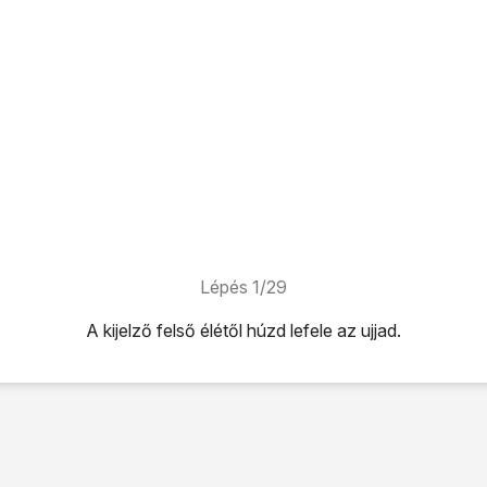
Lépés 1/29
A kijelző felső élétől húzd lefele az ujjad.
úzd lefele az ujjad.
ikonra
.
ehetőséget.
tok
lehetőséget.
i pontok neve
lehetőséget.