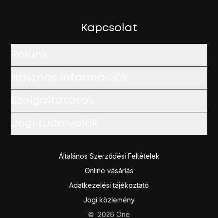
Nyomd meg
a bekapcsológombot
, és egy pillanatig tarts
Válaszd a
Kikapcsolás
lehetőséget.
Válaszd az
OK
lehetőséget.
Kapcsolat
Rólunk
Hasznos információk
Szolgáltatások
Jogi tudnivalók
Általános Szerződési Feltételek
Online vásárlás
Adatkezelési tájékoztató
Jogi közlemény
©
2026
One