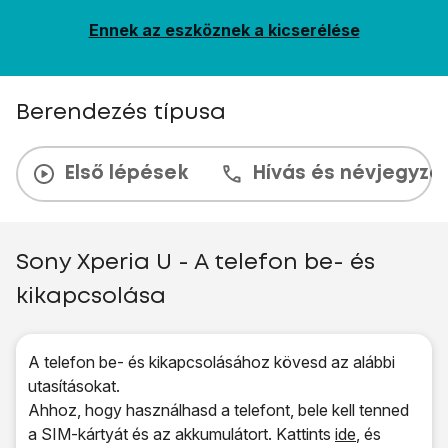
Ennek az eszköznek a kicserélése
Berendezés típusa
Első lépések
Hívás és névjegyzé
Sony Xperia U - A telefon be- és
kikapcsolása
A telefon be- és kikapcsolásához kövesd az alábbi
utasításokat.
Ahhoz, hogy használhasd a telefont, bele kell tenned
a SIM-kártyát és az akkumulátort. Kattints
ide
, és