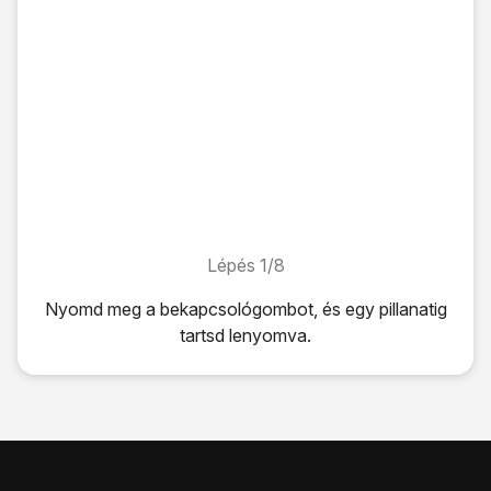
Lépés 1/8
Lépés 1/8
Nyomd meg
a bekapcsológombot
, és egy pillanatig
tartsd lenyomva.
Nyomd meg
a bekapcsológombot
, és egy pillanatig tarts
Érintsd meg
a feloldás ikont
, és húzd el jobbra.
Írd be a PIN-kódot, és válaszd az
OK
lehetőséget.
Ha a telefon elutasítja a SIM-kártyát:
Fordulj a kereskedőhöz vagy a szolgáltatóhoz, ahol vetted 