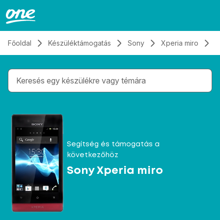
Átugrás, tovább a tartalomhoz
Főoldal
Készüléktámogatás
Sony
Xperia miro
K
Gépelés közben megjelennek a keresési javaslatok 
Segítség és támogatás a
következőhöz
Sony Xperia miro