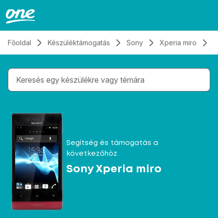
Átugrás, tovább a tartalomhoz
Főoldal
Készüléktámogatás
Sony
Xperia miro
K
Gépelés közben megjelennek a keresési javaslatok 
Segítség és támogatás a
következőhöz
Sony Xperia miro