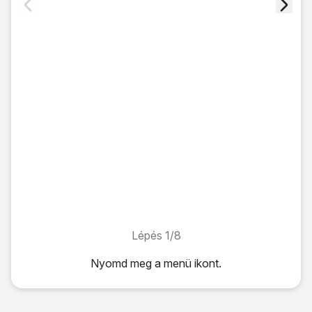
Lépés 1/8
Lépés 1/8
Nyomd meg
a menü ikont
.
Nyomd meg
a menü ikont
.
Válaszd a
Beállítások
lehetőséget.