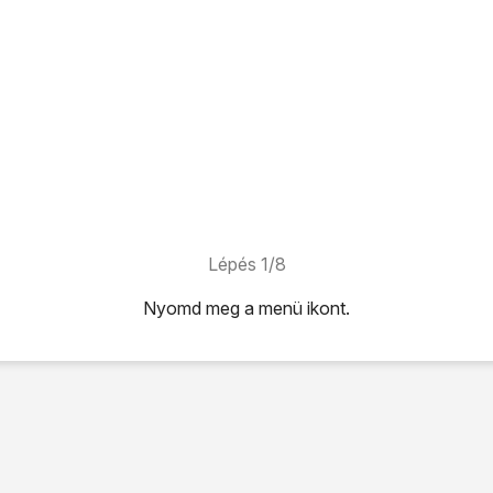
Lépés 1/8
Nyomd meg
a menü ikont
.
ont
.
ehetőséget.
 és visszaállítás
lehetőséget.
 visszaállítása
lehetőséget.
zaállítása
lehetőséget.
ése
lehetőséget.