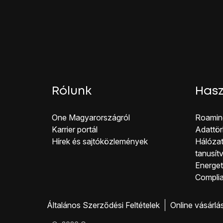
Várj egy pillanatot, amí
A telefon konfiguráci
Rólunk
Hasz
One Magyar országról
Roamin
Karrier portál
Adattör
Hírek és sajtóközlemények
Hálózat
tanusít
Energeti
Co mpli
Általános Szerződési Feltételek
Online vásárlá