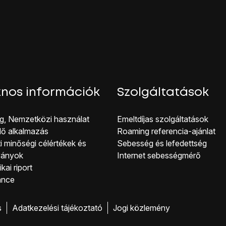
g a telefon visszaállítja a gyári beállításokat.
ójához és ahhoz, hogy üzemkész állapotba hozhasd, kövesd a k
nos információk
Szolgáltatások
g, Nemzetközi használat
Emeltdíjas szolgáltatások
lő alkalmazás
Roaming referencia-ajánlat
i minőségi célérté kek és
Sebesség és lefedettség
ványok
Internet sebességmérő
kai riport
ance
s
Adatkezelési tájékoztató
Jogi közlemény