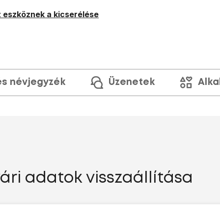
 eszköznek a kicserélése
és névjegyzék
Üzenetek
Alka
ári adatok visszaállítása