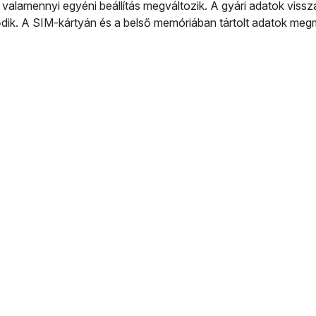
it, valamennyi egyéni beállítás megváltozik. A gyári adatok viss
lődik. A SIM-kártyán és a belső memóriában tártolt adatok me