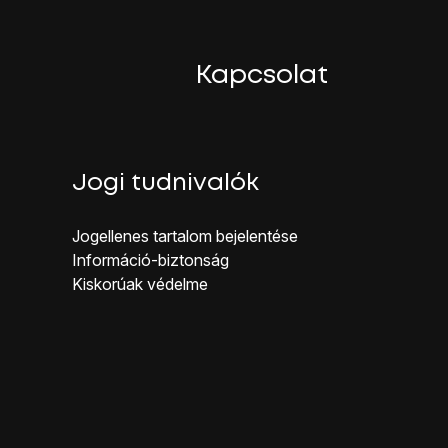
ijelzőn megjelenő utasításokat.
Kapcsolat
Jogi tudnivalók
Jogellenes ta rtalom bejelentése
Inf ormáció-biztonság
Kiskorúak véd elme