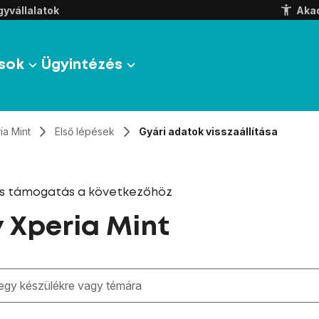
yvállalatok
Aka
sok
Ügyintézés
ia Mint
Első lépések
Gyári adatok visszaállítása
és támogatás a következőhöz
 Xperia Mint
zben megjelennek a keresési javaslatok a mező alatt