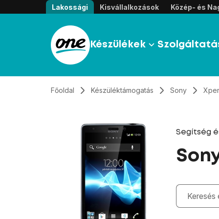
Átugrás, tovább a tartalomhoz
Lakossági
Kisvállalkozások
Közép- és Nag
Készülékek
Szolgáltatá
Főoldal
Készüléktámogatás
Sony
Xper
Segítség 
Sony
Gépelés kö