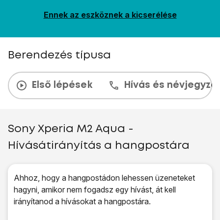
Ennek az eszköznek a kicserélése
Berendezés típusa
Első lépések
Hívás és névjegyzé
Sony Xperia M2 Aqua -
Hívásátirányítás a hangpostára
Ahhoz, hogy a hangpostádon lehessen üzeneteket
hagyni, amikor nem fogadsz egy hívást, át kell
irányítanod a hívásokat a hangpostára.