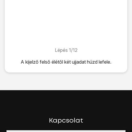
Lépés 1/12
Lépés 1/12
A kijelző felső élétől két ujjadat húzd lefele.
A kijelző felső élétől két ujjadat húzd lefele.
Válaszd a
Beállítások parancsikonja
lehetőséget.
Válaszd a
Hívásbeállítások
lehetőséget.
Válaszd a
Hívásátirányítás
lehetőséget.
Várj egy pillanatot, amíg a jelenlegi beállítások betöltődnek.
Válassz egyet az alábbi átirányítás-típusok közül:
Mindig átirányít
Átirányítás, ha foglalt
Kapcsolat
Átirányítás, ha nem válaszol