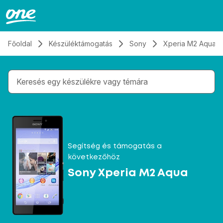
Átugrás, tovább a tartalomhoz
Főoldal
Készüléktámogatás
Sony
Xperia M2 Aqua
Gépelés közben megjelennek a keresési javaslatok 
Segítség és támogatás a
következőhöz
Sony Xperia M2 Aqua