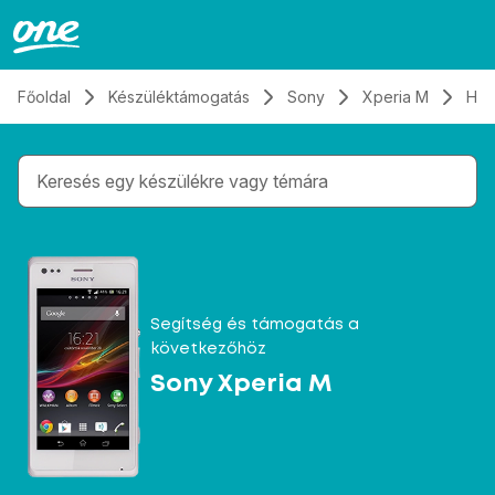
Átugrás, tovább a tartalomhoz
Főoldal
Készüléktámogatás
Sony
Xperia M
Hív
Gépelés közben megjelennek a keresési javaslatok 
Segítség és támogatás a
következőhöz
Sony Xperia M