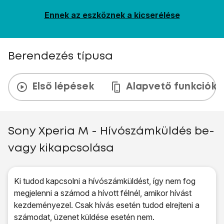
Ennek az eszköznek a kicserélése
Berendezés típusa
Első lépések
Alapvető funkciók
Sony Xperia M - Hívószámküldés be-
vagy kikapcsolása
Ki tudod kapcsolni a hívószámküldést, így nem fog
megjelenni a számod a hívott félnél, amikor hívást
kezdeményezel. Csak hívás esetén tudod elrejteni a
számodat, üzenet küldése esetén nem.