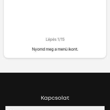
Lépés 1/15
Lépés 1/15
Nyomd meg
a menü ikont
.
Nyomd meg
a menü ikont
.
Válaszd a
Beállítások
lehetőséget.
Válaszd a
Továbbiak...
lehetőséget.
Válaszd a
Mobilhálózatok
lehetőséget.
Válaszd a
Mobilszolgáltatók
lehetőséget.
Válaszd a
Keresés módja
lehetőséget.
Az alábbi lehetőségek közül választhatsz:
Kézi hálózatválasztás, lásd 2a.
Kapcsolat
Automatikus hálózatválasztás, lásd 2b.
Válaszd a
Kézi
lehetőséget.