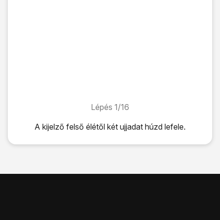
Lépés 1/16
Lépés 1/16
A kijelző felső élétől két ujjadat húzd lefele.
A kijelző felső élétől két ujjadat húzd lefele.
Válaszd a
Beállítások
lehetőséget.
Válaszd a
Továbbiak
lehetőséget.
Válaszd a
Mobilhálózatok
lehetőséget.
Válaszd a
Hálózatüzemeltetők
lehetőséget.
Várj egy pillanatot, amíg a telefon az elérhető hálózatokat k
Az alábbi lehetőségek közül választhatsz: