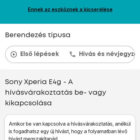
Ennek az eszköznek a kicserélése
Berendezés típusa
Első lépések
Hívás és névjegyzé
Sony Xperia E4g - A
hívásvárakoztatás be- vagy
kikapcsolása
Amikor be van kapcsolva a hívásvárakoztatás, anélkül
is fogadhatsz egy új hívást, hogy a folyamatban lévő
hívást megszakítanád.