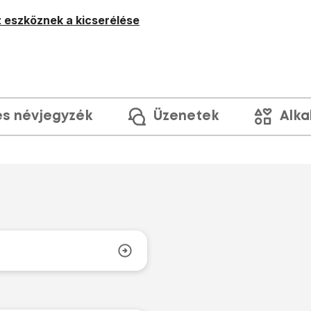
 eszköznek a kicserélése
és névjegyzék
Üzenetek
Alka