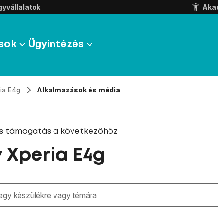
yvállalatok
Aka
sok
Ügyintézés
ia E4g
Alkalmazások és média
és támogatás a következőhöz
 Xperia E4g
zben megjelennek a keresési javaslatok a mező alatt