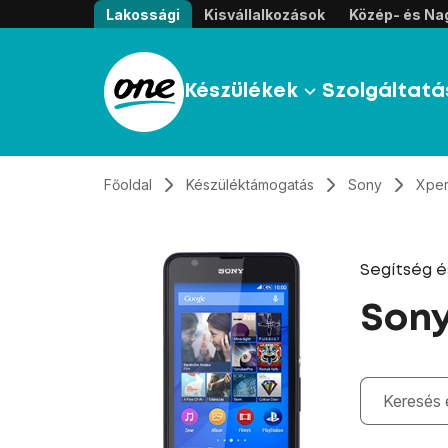
Átugrás, tovább a tartalomhoz
Lakossági
Kisvállalkozások
Közép- és Nag
Készülékek
Szolgáltatá
Főoldal
Készüléktámogatás
Sony
Xper
Segítség 
Sony
Gépelés kö