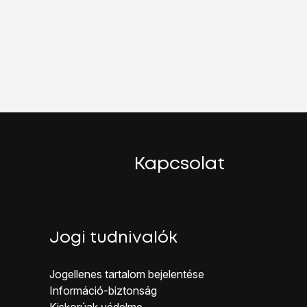
Kapcsolat
Jogi tudnivalók
Jogellenes ta rtalom bejelentése
Inf ormáció-biztonság