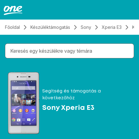
Átugrás, tovább a tartalomhoz
Főoldal
Készüléktámogatás
Sony
Xperia E3
Ka
Gépelés közben megjelennek a keresési javaslatok 
Segítség és támogatás a
következőhöz
Sony Xperia E3