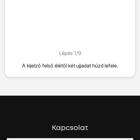
Lépés 1/9
Lépés 1/9
A kijelző felső élétől két ujjadat húzd lefele.
A kijelző felső élétől két ujjadat húzd lefele.
Válaszd a
Beállítások
lehetőséget.
Válaszd a
Wi-Fi
lehetőséget.
Kattints a
"Wi-Fi" melletti csúszkára
úgy, hogy a kijelző a
Megjelenik a kijelzőn az elérhető Wi-Fi hálózatok listája.
Válaszd ki
a kívánt Wi-Fi hálózatot
.
Ha biztonsági beállításokat kell megadnod, kövesd a kijelz
Válaszd a
Kapcsolódás
lehetőséget.
Kapcsolat
A befejezéshez és ahhoz, hogy visszatérhess a kezdőkép