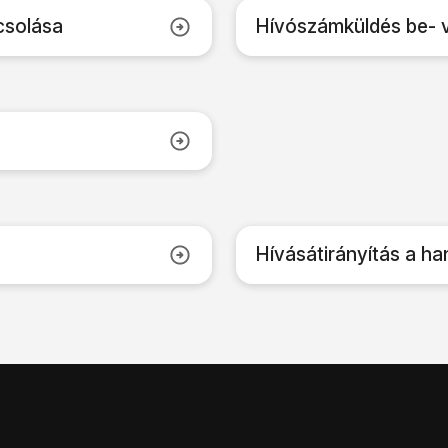
csolása
Hívószámküldés be- 
Hívásátirányítás a h