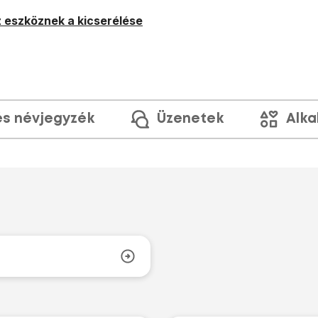
 eszköznek a kicserélése
és névjegyzék
Üzenetek
Alka