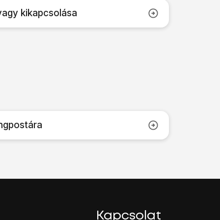
vagy kikapcsolása
angpostára
Kapcsolat