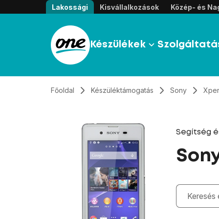
Átugrás, tovább a tartalomhoz
Lakossági
Kisvállalkozások
Közép- és Nag
Készülékek
Szolgáltatá
Főoldal
Készüléktámogatás
Sony
Xper
Segítség 
Sony
Gépelés kö