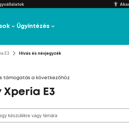
yvállalatok
Aka
sok
Ügyintézés
ia E3
Hívás és névjegyzék
és támogatás a következőhöz
 Xperia E3
zben megjelennek a keresési javaslatok a mező alatt