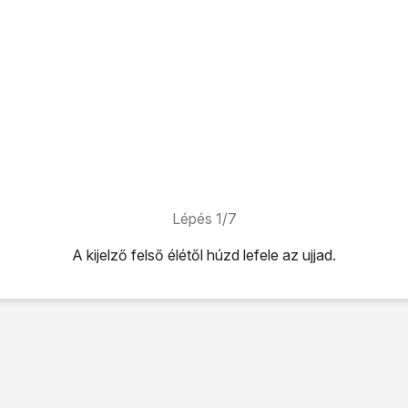
Lépés 1/7
A kijelző felső élétől húzd lefele az ujjad.
úzd lefele az ujjad.
ehetőséget.
ehetőséget.
zárolásának beállítása
lehetőséget.
zárolása
lehetőséget a funkció be- vagy kikapcsolásához.
s válaszd az
OK
lehetőséget.