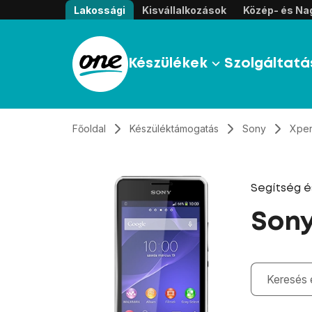
Átugrás, tovább a tartalomhoz
Lakossági
Kisvállalkozások
Közép- és Nag
Készülékek
Szolgáltatá
Főoldal
Készüléktámogatás
Sony
Xper
Segítség 
Sony
Gépelés kö