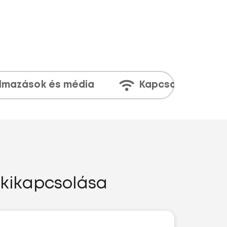
lmazások és média
Kapcsolatok
 kikapcsolása