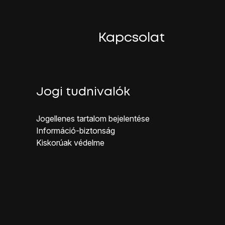
al ikonra
.
Kapcsolat
Jogi tudnivalók
Jogellenes ta rtalom bejelentése
Inf ormáció-biztonság
Kiskorúak véd elme