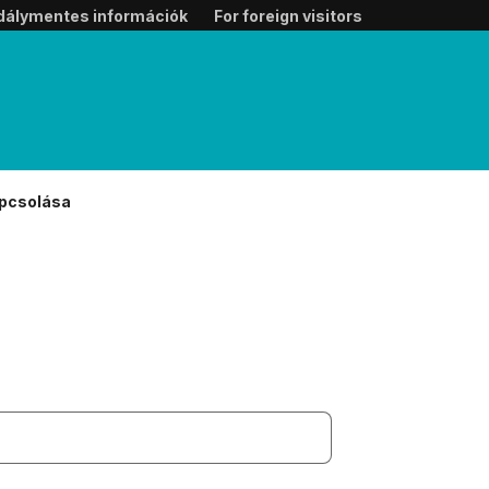
dálymentes információk
For foreign visitors
apcsolása