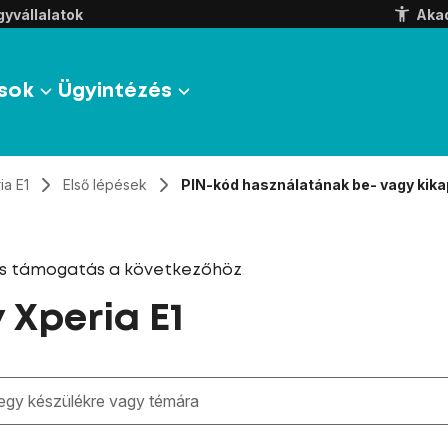
yvállalatok
Aka
sok
Ügyintézés
ia E1
Első lépések
PIN-kód használatának be- vagy kik
és támogatás a következőhöz
 Xperia E1
zben megjelennek a keresési javaslatok a mező alatt