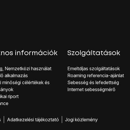
hoz, hogy visszatérhess a kezdőképernyőhöz, kattints
a főold
nos információk
Szolgáltatások
g, Nemzetközi használat
Emeltdíjas szolgáltatások
lő alkalmazás
Roaming referencia-ajánlat
i minőségi célérté kek és
Sebesség és lefedettség
ványok
Internet sebességmérő
kai riport
ance
s
Adatkezelési tájékoztató
Jogi közlemény