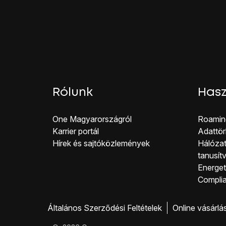
A befejezéshez és ah
Rólunk
Hasz
One Magyar országról
Roamin
Karrier portál
Adattör
Hírek és sajtóközlemények
Hálózat
tanusít
Energeti
Co mpli
Általános Szerződési Feltételek
Online vásárlá