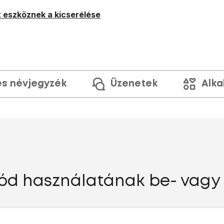
 eszköznek a kicserélése
és névjegyzék
Üzenetek
Alka
-kód használatának be- vagy