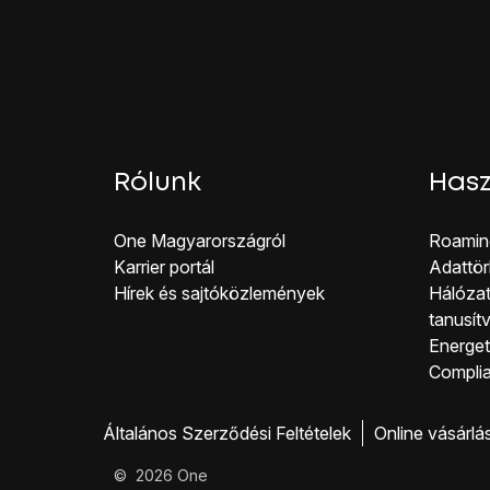
Rólunk
Hasz
One Magyar országról
Roamin
Karrier portál
Adattör
Hírek és sajtóközlemények
Hálózat
tanusít
Energeti
Co mpli
Általános Szerződési Feltételek
Online vásárlá
©
2026
One