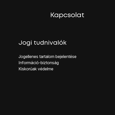
Kapcsolat
Jogi tudnivalók
Jogellenes ta rtalom bejelentése
Inf ormáció-biztonság
Kiskorúak véd elme