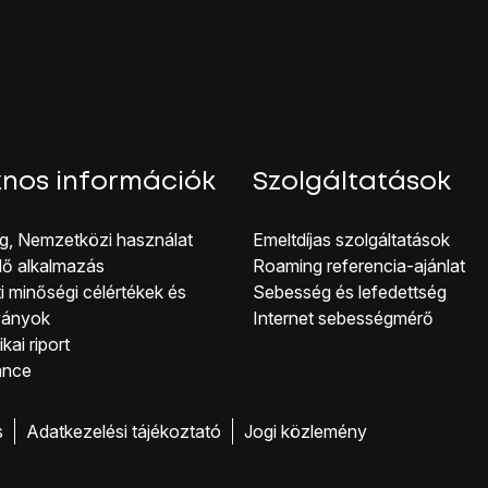
nos információk
Szolgáltatások
g, Nemzetközi használat
Emeltdíjas szolgáltatások
lő alkalmazás
Roaming referencia-ajánlat
i minőségi célérté kek és
Sebesség és lefedettség
ványok
Internet sebességmérő
kai riport
ance
s
Adatkezelési tájékoztató
Jogi közlemény