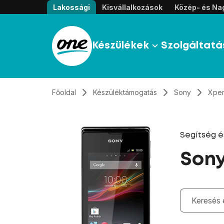
Átugrás, tovább a tartalomhoz
Lakossági
Kisvállalkozások
Közép- és Nag
Készülékek
Szolgáltatá
Főoldal
Készüléktámogatás
Sony
Xper
Segítség 
Sony
Gépelés kö