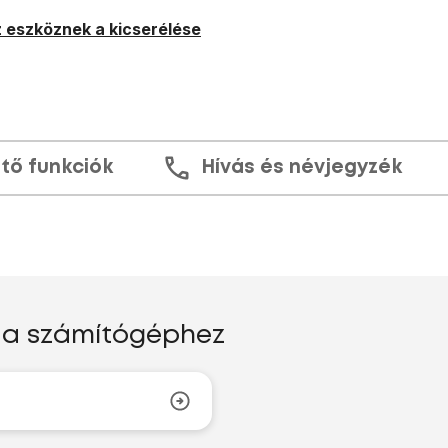
 eszköznek a kicserélése
tő funkciók
Hívás és névjegyzék
a a számítógéphez