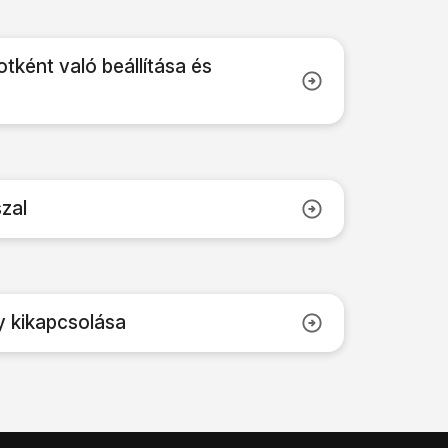
otként való beállítása és
szal
y kikapcsolása