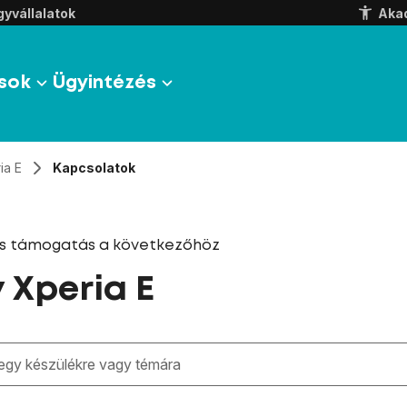
yvállalatok
Aka
sok
Ügyintézés
ia E
Kapcsolatok
és támogatás a következőhöz
 Xperia E
zben megjelennek a keresési javaslatok a mező alatt