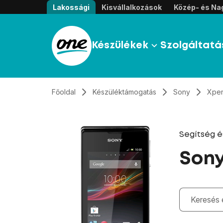
Átugrás, tovább a tartalomhoz
Lakossági
Kisvállalkozások
Közép- és Nag
Készülékek
Szolgáltatá
Főoldal
Készüléktámogatás
Sony
Xper
Segítség 
Sony
Gépelés kö