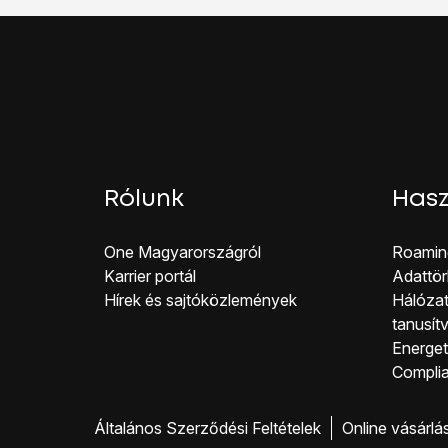
A befejezéshez és ah
Rólunk
Hasz
One Magyar országról
Roamin
Karrier portál
Adattör
Hírek és sajtóközlemények
Hálózat
tanusít
Energeti
Co mpli
Általános Szerződési Feltételek
Online vásárlá