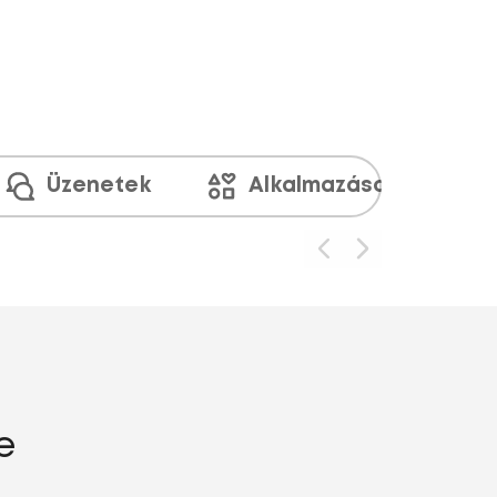
Üzenetek
Alkalmazások és médi
e