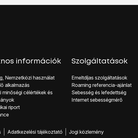
hoz, hogy visszatérhess a kezdőképernyőhöz, nyomd meg
a 
nos információk
Szolgáltatások
g, Nemzetközi használat
Emeltdíjas szolgáltatások
lő alkalmazás
Roaming referencia-ajánlat
i minőségi célérté kek és
Sebesség és lefedettség
ványok
Internet sebességmérő
kai riport
ance
s
Adatkezelési tájékoztató
Jogi közlemény