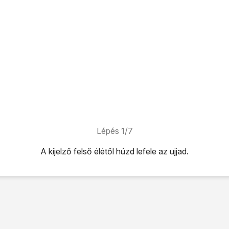
Lépés 1/7
A kijelző felső élétől húzd lefele az ujjad.
úzd lefele az ujjad.
ikonra
.
tások
lehetőséget.
eállításai
lehetőséget.
szám
lehetőséget.
09090999
, és válaszd az
OK
lehetőséget.