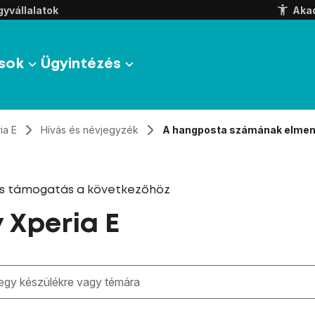
yvállalatok
Aka
sok
Ügyintézés
ia E
Hívás és névjegyzék
A hangposta számának elme
és támogatás a következőhöz
 Xperia E
zben megjelennek a keresési javaslatok a mező alatt