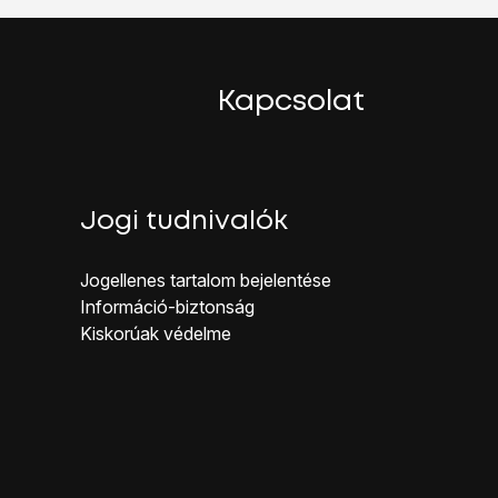
főoldal gombot
.
Kapcsolat
Jogi tudnivalók
Jogellenes ta rtalom bejelentése
Inf ormáció-biztonság
Kiskorúak véd elme