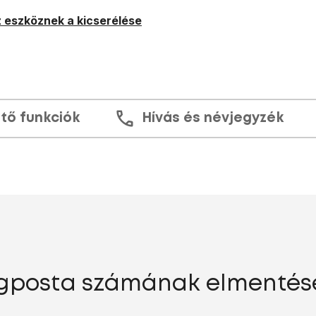
 eszköznek a kicserélése
tő funkciók
Hívás és névjegyzék
angposta számának elmentés