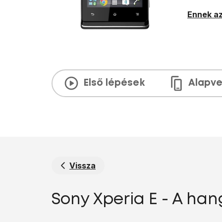
Ennek az
Első lépések
Alapve
Vissza
Sony Xperia E - A h