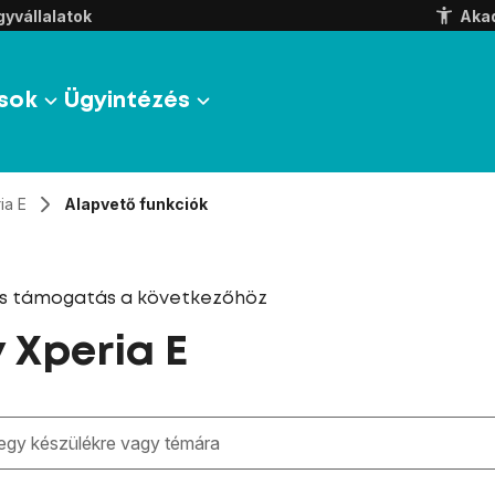
yvállalatok
Aka
sok
Ügyintézés
ia E
Alapvető funkciók
és támogatás a következőhöz
 Xperia E
zben megjelennek a keresési javaslatok a mező alatt