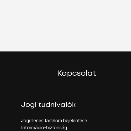
Kapcsolat
Jogi tudnivalók
Jogellenes ta rtalom bejelentése
Inf ormáció-biztonság