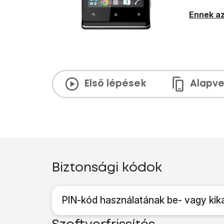
Ennek az
Első lépések
Alapve
Biztonsági kódok
PIN-kód használatának be- vagy kik