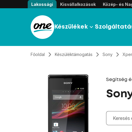
Átugrás, tovább a tartalomhoz
Lakossági
Kisvállalkozások
Közép- és Nag
Készülékek
Szolgáltatá
Főoldal
Készüléktámogatás
Sony
Xper
Segítség 
Sony
Gépelés kö