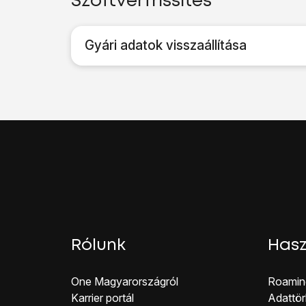
Szoftverfrissítés
Gyári adatok visszaállítása
Rólunk
Hasz
One Magyar országról
Roamin
Karrier portál
Adattör