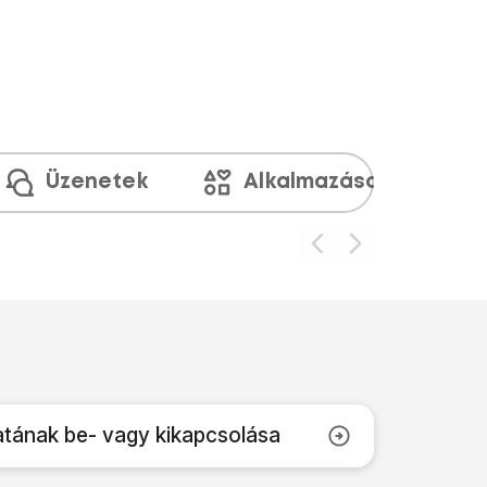
Üzenetek
Alkalmazások és médi
tának be- vagy kikapcsolása