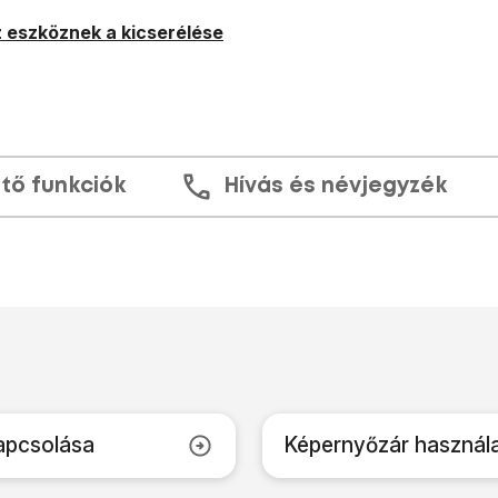
 eszköznek a kicserélése
tő funkciók
Hívás és névjegyzék
apcsolása
Képernyőzár használa