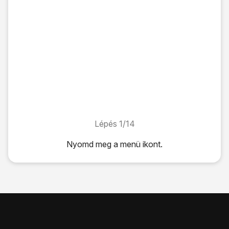
Lépés 1/14
Lépés 1/14
Nyomd meg
a menü ikont
.
Nyomd meg
a menü ikont
.
Válaszd a
Galéria
lehetőséget.
Keresd meg a kívánt mappát.
Válaszd ki
a kívánt képet
vagy
a kívánt videót
, és egy pilla
Ha megjelenik egy
V
a kép vagy a videó sarkában, akkor az
Válaszd a
Megosz
lehetőséget.