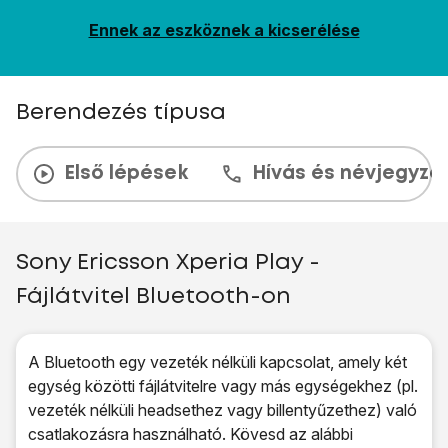
Ennek az eszköznek a kicserélése
Berendezés típusa
Első lépések
Hívás és névjegyzé
Sony Ericsson Xperia Play -
Fájlátvitel Bluetooth-on
A Bluetooth egy vezeték nélküli kapcsolat, amely két
egység közötti fájlátvitelre vagy más egységekhez (pl.
vezeték nélküli headsethez vagy billentyűzethez) való
csatlakozásra használható. Kövesd az alábbi