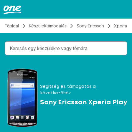
Átugrás, tovább a tartalomhoz
Főoldal
Készüléktámogatás
Sony Ericsson
Xperia P
Gépelés közben megjelennek a keresési javaslatok 
Segítség és támogatás a
következőhöz
Sony Ericsson Xperia Play