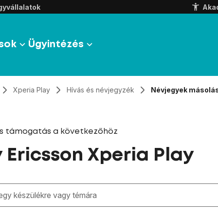
yvállalatok
Aka
sok
Ügyintézés
Xperia Play
Hívás és névjegyzék
Névjegyek másolása
és támogatás a következőhöz
 Ericsson Xperia Play
zben megjelennek a keresési javaslatok a mező alatt