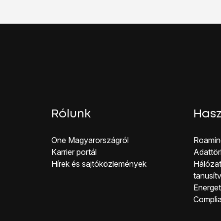
Névjegyek másolása te
Nyomd meg
a menü 
Válaszd a
Kapcs. impo
Válaszd a
SIM-kártya
Ha szükséges, válasz
Nyomd meg
a menü 
Válaszd az
Összes imp
Nyomd meg
a menü 
Válaszd a
Kapcs. bizt.
Válaszd a
SIM-kártya
Rólunk
Hasz
Válaszd az
Összes jel
Válaszd a
Biztonsági 
One Magyar országról
Roamin
Válaszd a
Kapcsolato
Karrier portál
Adattör
Ha szükséges, ezt erő
Hírek és sajtóközlemények
Hálózat
A befejezéshez és ahh
tanusít
Energeti
Co mpli