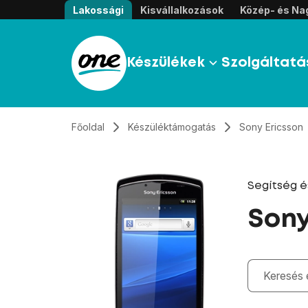
Átugrás, tovább a tartalomhoz
Lakossági
Kisvállalkozások
Közép- és Nag
Készülékek
Szolgáltatá
Főoldal
Készüléktámogatás
Sony Ericsson
Segítség 
Sony
Gépelés kö