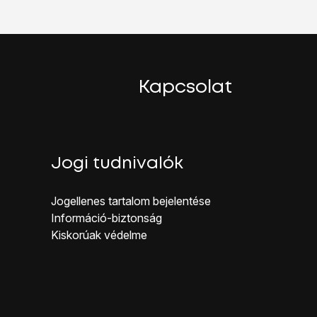
Kapcsolat
Jogi tudnivalók
Jogellenes ta rtalom bejelentése
Inf ormáció-biztonság
Kiskorúak véd elme
 kezdőlap gombot
.