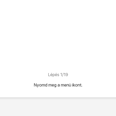
Lépés 1/19
Nyomd meg
a menü ikont
.
ont
.
k
lehetőséget.
 közül választhatsz:
M-kártyáról telefonra, lásd 2a.