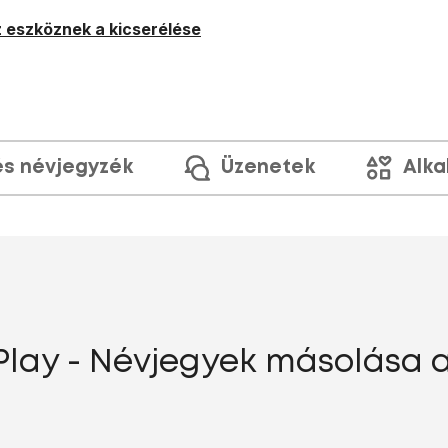
 eszköznek a kicserélése
és névjegyzék
Üzenetek
Alka
 Play - Névjegyek másolása 