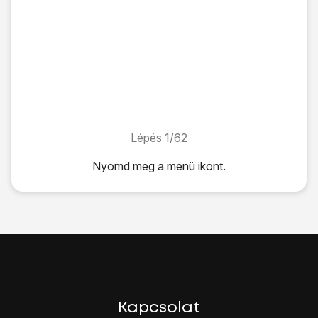
Lépés 1/62
Lépés 1/62
Nyomd meg
a menü ikont
.
Nyomd meg
a menü ikont
.
Válaszd a
Beállítások
lehetőséget.
Válaszd a
Vez. nélk. és m.hálózatok
lehetőséget.
Válaszd a
Mobilhálózatok
lehetőséget.
Válaszd a
Hozzáférésipont-nevek
lehetőséget.
Nyomd meg
a menü gombot
.
Válaszd az
Új hozzáférésipont-név
lehetőséget.
Válaszd a
Név
lehetőséget.
Kapcsolat