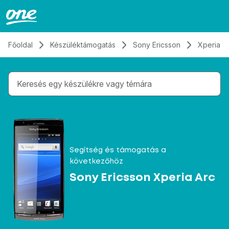
Átugrás, tovább a tartalomhoz
Főoldal
Készüléktámogatás
Sony Ericsson
Xperia A
Gépelés közben megjelennek a keresési javaslatok 
Segítség és támogatás a
következőhöz
Sony Ericsson Xperia Arc