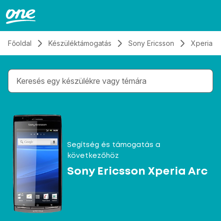
Átugrás, tovább a tartalomhoz
Főoldal
Készüléktámogatás
Sony Ericsson
Xperia A
Gépelés közben megjelennek a keresési javaslatok 
Segítség és támogatás a
következőhöz
Sony Ericsson Xperia Arc