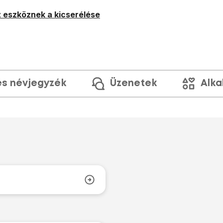
 eszköznek a kicserélése
és névjegyzék
Üzenetek
Alka