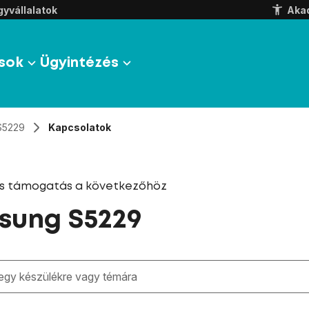
yvállalatok
Aka
sok
Ügyintézés
S5229
Kapcsolatok
és támogatás a következőhöz
sung S5229
zben megjelennek a keresési javaslatok a mező alatt