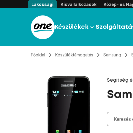
Átugrás, tovább a tartalomhoz
Lakossági
Kisvállalkozások
Közép- és Nag
Készülékek
Szolgáltatá
Főoldal
Készüléktámogatás
Samsung
Segítség 
Sam
Gépelés kö