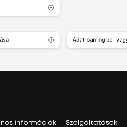
lása
Adatroaming be- vag
nos információk
Szolgáltatások