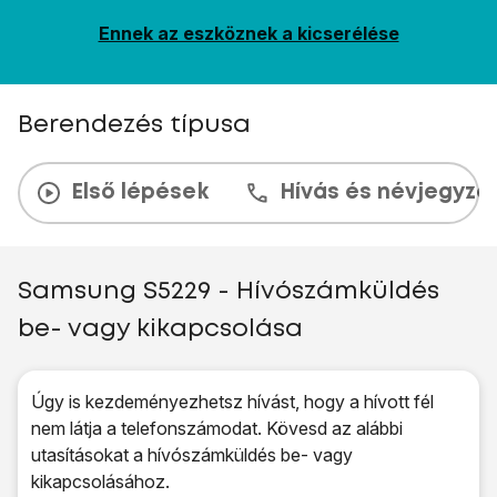
Ennek az eszköznek a kicserélése
Berendezés típusa
Első lépések
Hívás és névjegyzé
Samsung S5229 - Hívószámküldés
be- vagy kikapcsolása
Úgy is kezdeményezhetsz hívást, hogy a hívott fél
nem látja a telefonszámodat. Kövesd az alábbi
utasításokat a hívószámküldés be- vagy
kikapcsolásához.