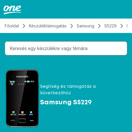
Átugrás, tovább a tartalomhoz
Főoldal
Készüléktámogatás
Samsung
S5229
Hí
Gépelés közben megjelennek a keresési javaslatok 
Segítség és támogatás a
következőhöz
Samsung S5229