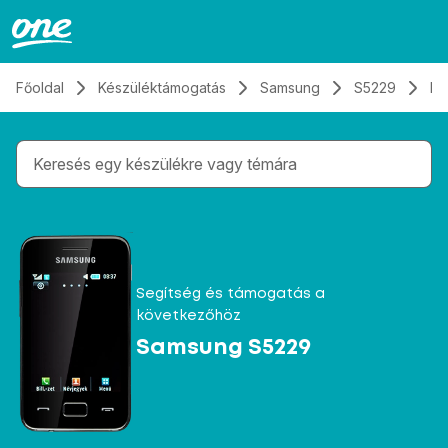
Átugrás, tovább a tartalomhoz
Főoldal
Készüléktámogatás
Samsung
S5229
Hí
Gépelés közben megjelennek a keresési javaslatok 
Segítség és támogatás a
következőhöz
Samsung S5229