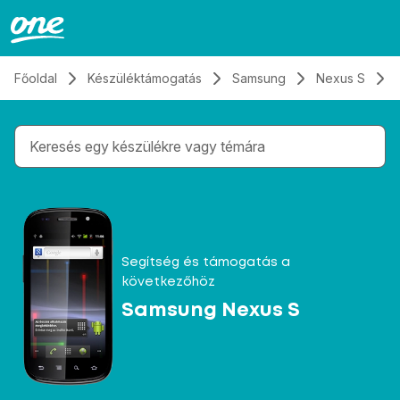
Átugrás, tovább a tartalomhoz
Főoldal
Készüléktámogatás
Samsung
Nexus S
Gépelés közben megjelennek a keresési javaslatok 
Segítség és támogatás a
következőhöz
Samsung Nexus S