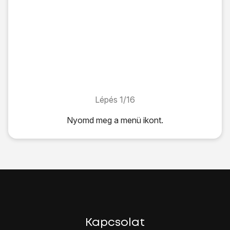
Lépés 1/16
Lépés 1/16
Nyomd meg
a menü ikont
.
Nyomd meg
a menü ikont
.
Válaszd a
Beállítások
lehetőséget.
Válaszd a
Vezeték nélküli és hálózat
lehetőséget.
Válaszd a
Mobilhálózatok
lehetőséget.
Válaszd a
Mobilszolgáltatók
lehetőséget.
Az alábbi lehetőségek közül választhatsz:
Kézi hálózatválasztás, lásd 2a.
Automatikus hálózatválasztás, lásd 2b.
Kapcsolat