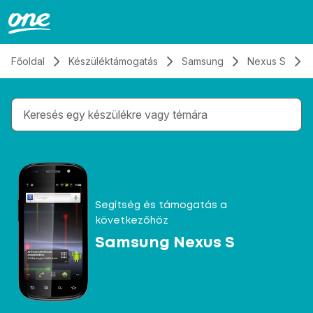
Átugrás, tovább a tartalomhoz
Főoldal
Készüléktámogatás
Samsung
Nexus S
Gépelés közben megjelennek a keresési javaslatok 
Segítség és támogatás a
következőhöz
Samsung Nexus S