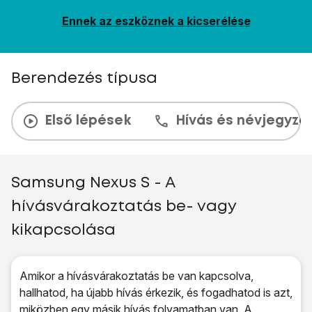
Ennek az eszköznek a kicserélése
Berendezés típusa
Első lépések
Hívás és névjegyzé
Samsung Nexus S - A
hívásvárakoztatás be- vagy
kikapcsolása
Amikor a hívásvárakoztatás be van kapcsolva,
hallhatod, ha újabb hívás érkezik, és fogadhatod is azt,
miközben egy másik hívás folyamatban van. A