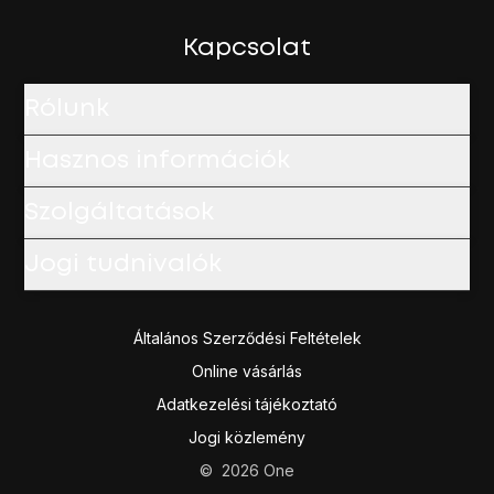
Ha megjelenik egy
V
a menüpont mellett, akkor a funkció 
Ahhoz, hogy visszatérhess a készenléti állapothoz, nyo
Kapcsolat
Rólunk
Hasznos információk
Szolgáltatások
Jogi tudnivalók
Általános Szerződési Feltételek
Online vásárlás
Adatkezelési tájékoztató
Jogi közlemény
©
2026
One