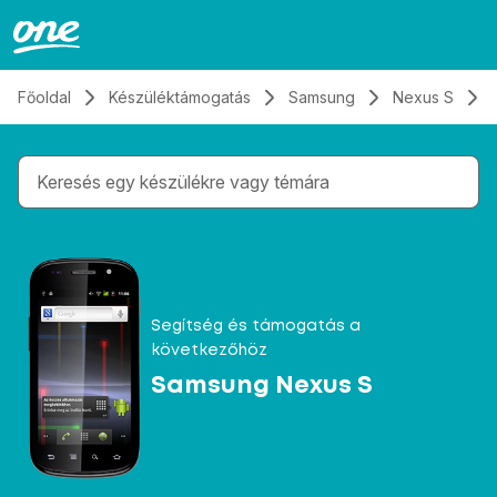
Átugrás, tovább a tartalomhoz
Főoldal
Készüléktámogatás
Samsung
Nexus S
Gépelés közben megjelennek a keresési javaslatok 
Segítség és támogatás a
következőhöz
Samsung Nexus S