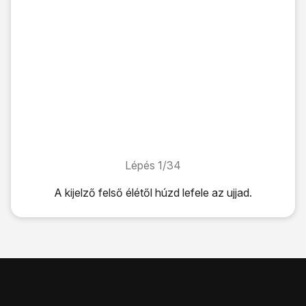
Lépés 1/34
Lépés 1/34
A kijelző felső élétől húzd lefele az ujjad.
A kijelző felső élétől húzd lefele az ujjad.
Kattints
a beállítások ikonra
.
Válaszd az
Egyéb beállítások
lehetőséget.
Válaszd a
Mobilhálózatok
lehetőséget.
Válaszd a
Hozzáférési pontok neve
lehetőséget.
Nyomd meg
a menü gombot
.