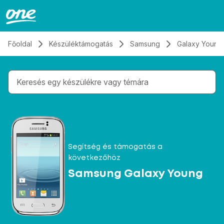
Átugrás, tovább a tartalomhoz
Főoldal
Készüléktámogatás
Samsung
Galaxy Young
Gépelés közben megjelennek a keresési javaslatok 
Segítség és támogatás a
következőhöz
Samsung Galaxy Young