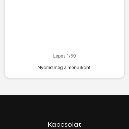
Lépés 1/59
Lépés 1/59
Nyomd meg
a menü ikont
.
Nyomd meg
a menü ikont
.
Válaszd a
Beállítások
lehetőséget.
Válaszd a
Vez. nélküli és hálózatok
lehetőséget.
Válaszd a
Mobilhálózatok
lehetőséget.
Válaszd a
Hozzáférési pontok neve
lehetőséget.
Nyomd meg
a menü gombot
.
Válaszd az
Új hozzáférési pont
lehetőséget.
Válaszd a
Név
lehetőséget.
Kapcsolat