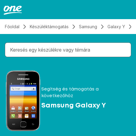
Átugrás, tovább a tartalomhoz
Főoldal
Készüléktámogatás
Samsung
Galaxy Y
Gépelés közben megjelennek a keresési javaslatok 
Segítség és támogatás a
következőhöz
Samsung Galaxy Y