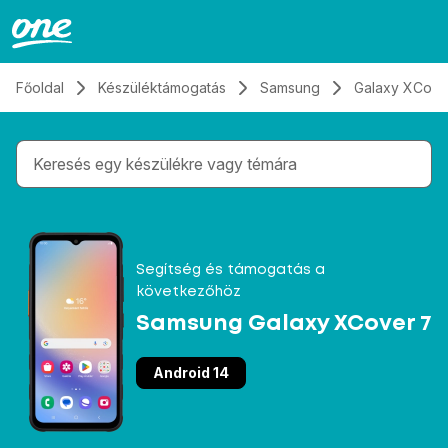
Átugrás, tovább a tartalomhoz
Főoldal
Készüléktámogatás
Samsung
Galaxy XCove
Gépelés közben megjelennek a keresési javaslatok 
Segítség és támogatás a
következőhöz
Samsung Galaxy XCover 7
Android 14