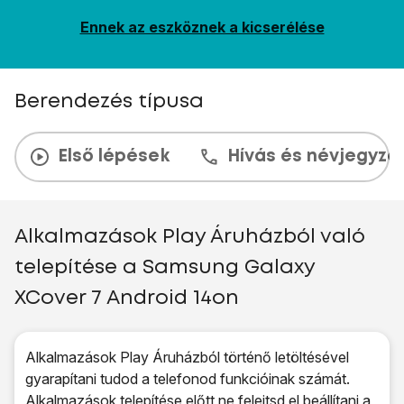
Ennek az eszköznek a kicserélése
Berendezés típusa
Első lépések
Hívás és névjegyzé
Alkalmazások Play Áruházból való
telepítése a Samsung Galaxy
XCover 7 Android 14on
Alkalmazások Play Áruházból történő letöltésével
gyarapítani tudod a telefonod funkcióinak számát.
Alkalmazások telepítése előtt ne felejtsd el
beállítani a