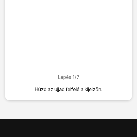
Lépés 1/7
Lépés 1/7
Húzd az ujjad felfelé
a kijelzőn.
Húzd az ujjad felfelé
a kijelzőn.
Válaszd a
Play Áruház
lehetőséget.
Kattints
a keresés mezőre
.
Írd be a keresett alkalmazás nevét vagy kategóriáját, és ka
Kattints
a kívánt alkalmazásra
.
Válaszd a
Telepítés
lehetőséget, és kövesd a képernyőn me