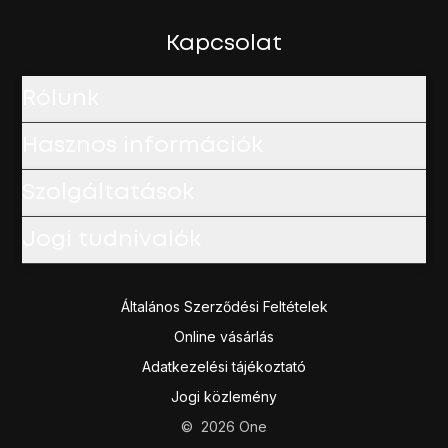
Amennyiben fizetős alkalmazást választottál, kattints az á
A befejezéshez, és ahhoz, hogy visszatérhess a főképe
Kapcsolat
Rólunk
Hasznos információk
Szolgáltatások
Jogi tudnivalók
Általános Szerződési Feltételek
Online vásárlás
Adatkezelési tájékoztató
Jogi közlemény
©
2026
One