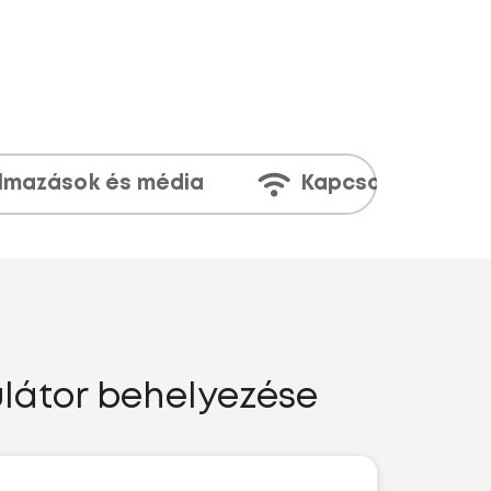
lmazások és média
Kapcsolatok
látor behelyezése