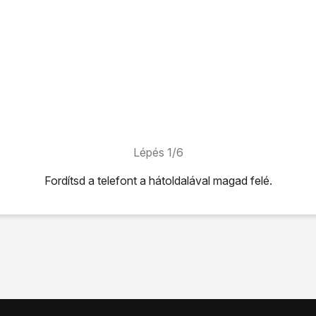
Lépés 1/6
Fordítsd a telefont a hátoldalával magad felé.
átoldalával magad felé.
ld le a hátlapot.
t úgy, ahogy
a SIM-tálca melletti ábra
mutatja.
yát
a tálcába.
 felső részét helyezd a telefonba úgy, hogy az érintkezőket a
elefonra, és
nyomd a helyére
.