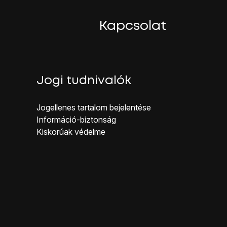
Kapcsolat
Jogi tudnivalók
Jogellenes ta rtalom bejelentése
Inf ormáció-biztonság
Kiskorúak véd elme