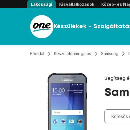
Átugrás, tovább a tartalomhoz
Lakossági
Kisvállalkozások
Közép- és Nag
Készülékek
Szolgáltatá
Főoldal
Készüléktámogatás
Samsung
Segítség 
Sams
Gépelés kö