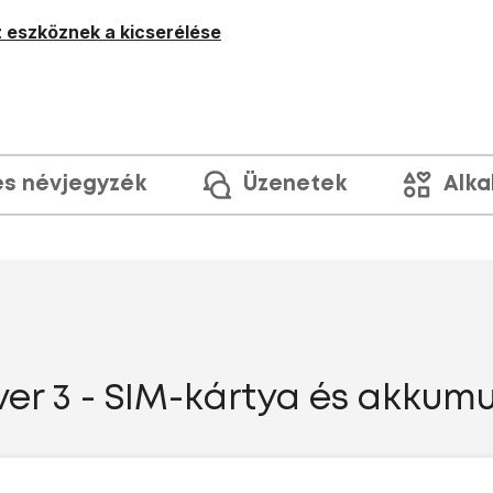
 eszköznek a kicserélése
és névjegyzék
Üzenetek
Alka
r 3 - SIM-kártya és akkumu