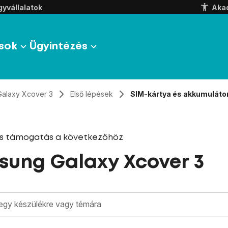
yvállalatok
Aka
sok
Ügyintézés
Galaxy Xcover 3
Első lépések
SIM-kártya és akkumuláto
és támogatás a következőhöz
ung Galaxy Xcover 3
zben megjelennek a keresési javaslatok a mező alatt