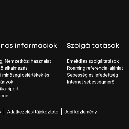
nos információk
Szolgáltatások
g, Nemzetközi használat
Emeltdíjas szolgáltatások
lő alkalmazás
Roaming referencia-ajánlat
i minőségi célérté kek és
Sebesség és lefedettség
ványok
Internet sebességmérő
kai riport
ance
s
Adatkezelési tájékoztató
Jogi közlemény