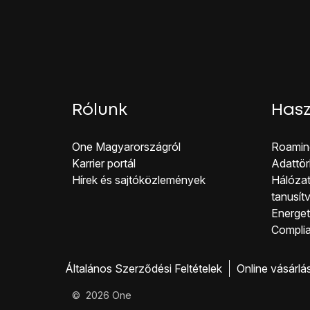
Rólunk
Hasz
One Magyar országról
Roamin
Karrier portál
Adattör
Hírek és sajtóközlemények
Hálózat
tanusít
Energeti
Co mpli
Általános Szerződési Feltételek
Online vásárlá
©
2026
One