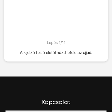
Lépés 1/11
Lépés 1/11
A kijelző felső élétől húzd lefele az ujjad.
A kijelző felső élétől húzd lefele az ujjad.
Kattints
a beállítások ikonra
.
Válaszd a
Fiók hozzáadása
lehetőséget.
Válaszd a
Google
lehetőséget.
Válaszd a
Meglévő
lehetőséget.
Kattints az
E-mail
mezőre, és írd be a Google Fiókodhoz t
Kattints a
Jelszó
mezőre, és írd be a Google Fiókodhoz tar
Kattints a
jobbra nyílra
.
Kapcsolat
Válaszd az
OK
lehetőséget.