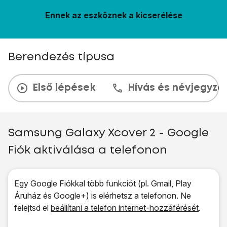
Ennek az eszköznek a kicserélése
Berendezés típusa
Első lépések
Hívás és névjegyzé
Samsung Galaxy Xcover 2 - Google
Fiók aktiválása a telefonon
Egy Google Fiókkal több funkciót (pl. Gmail, Play
Áruház és Google+) is elérhetsz a telefonon. Ne
felejtsd el
beállítani a telefon internet-hozzáférését
.