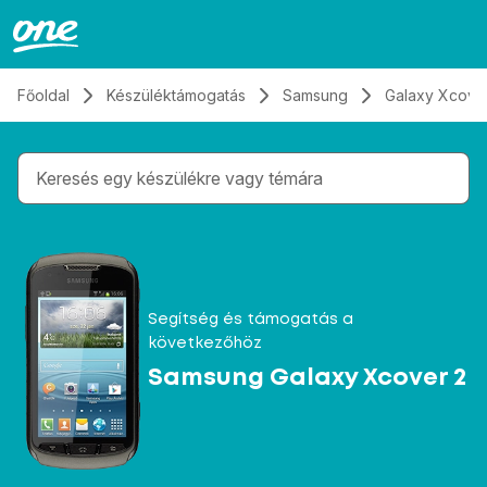
Átugrás, tovább a tartalomhoz
Főoldal
Készüléktámogatás
Samsung
Galaxy Xcove
Gépelés közben megjelennek a keresési javaslatok 
Segítség és támogatás a
következőhöz
Samsung Galaxy Xcover 2