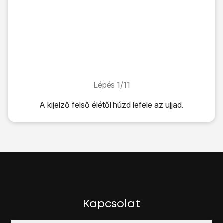
Lépés 1/11
Lépés 1/11
A kijelző felső élétől húzd lefele az ujjad.
A kijelző felső élétől húzd lefele az ujjad.
Kattints
a beállítások ikonra
.
Válaszd a
Fiókok és szinkronizálás
lehetőséget.
Válaszd a
Fiók h.adása
lehetőséget.
Válaszd a
Google
lehetőséget.
Válaszd a
Meglévő
lehetőséget.
Kattints az
E-mail
mezőre, és írd be a Google Fiókodhoz t
Kattints a
Jelszó
mezőre, és írd be a Google Fiókodhoz tar
Kapcsolat
Válaszd a
Bejelentkezés
lehetőséget.