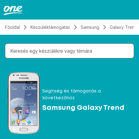
Átugrás, tovább a tartalomhoz
Főoldal
Készüléktámogatás
Samsung
Galaxy Trend
Gépelés közben megjelennek a keresési javaslatok 
Segítség és támogatás a
következőhöz
Samsung Galaxy Trend