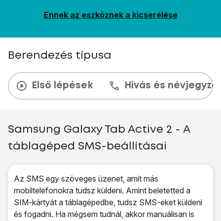
Ennek az eszköznek a kicserélése
Berendezés típusa
Első lépések
Hívás és névjegyzé
Samsung Galaxy Tab Active 2 - A
táblagéped SMS-beállításai
Az SMS egy szöveges üzenet, amit más
mobiltelefonokra tudsz küldeni. Amint beletetted a
SIM-kártyát a táblagépedbe, tudsz SMS-eket küldeni
és fogadni. Ha mégsem tudnál, akkor manuálisan is