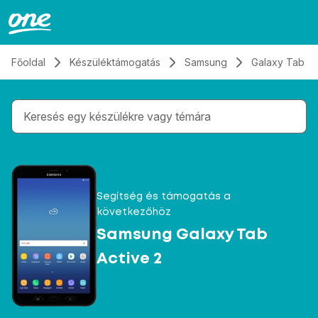
Átugrás, tovább a tartalomhoz
Főoldal
Készüléktámogatás
Samsung
Galaxy Tab Ac
Gépelés közben megjelennek a keresési javaslatok 
Segítség és támogatás a
következőhöz
Samsung Galaxy Tab
Active 2