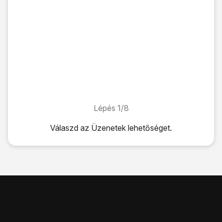
Lépés 1/8
Lépés 1/8
Válaszd az
Üzenetek
lehetőséget.
Válaszd az
Üzenetek
lehetőséget.
Kattints
a menü ikonra
.
Válaszd a
Beállítások
lehetőséget.
Válaszd az
Egyéb beállítások
lehetőséget.
Válaszd a
Szöveges üzenetek
lehetőséget.
Válaszd az
Üzenetközpont
lehetőséget.
Írd be azt, hogy
+36709996500
, és válaszd a
BEÁLLÍT