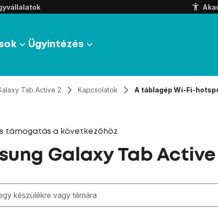
yvállalatok
Aka
sok
Ügyintézés
Galaxy Tab Active 2
Kapcsolatok
A táblagép Wi-Fi-hotspo
és támogatás a következőhöz
ung Galaxy Tab Active
zben megjelennek a keresési javaslatok a mező alatt