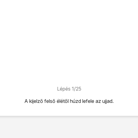
Lépés 1/25
A kijelző felső élétől húzd lefele az ujjad.
úzd lefele az ujjad.
ikonra
.
k
lehetőséget.
ot és internetmegosztás
lehetőséget.