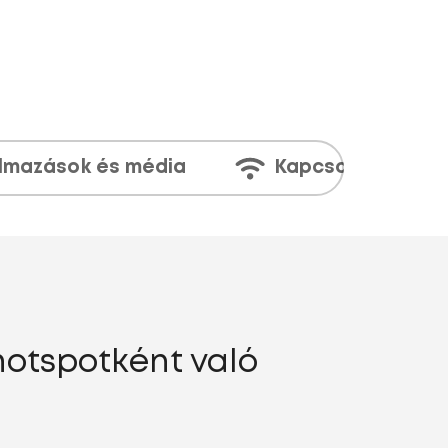
lmazások és média
Kapcsolatok
hotspotként való