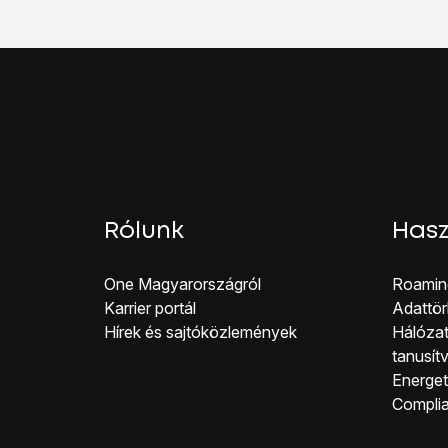
Válaszd a
Mobil hotsp
Kattints
a menü ikonra
Válaszd a
Mobil hotsp
Kattints a
"Hálózat ne
Nyisd le a
"Védelem" a
Ha nem jelszóval szer
Válaszd a
Nincs
lehető
Ha szeretnéd jelszóva
Válaszd a
WPA2 PSK
Kattints a
"Jelszó" ala
Rólunk
Hasz
Válaszd a
MENTÉS
le
Kattints a
"MOBIL HOT
One Magyar országról
Roamin
Ha be van kapcsolva a
Karrier portál
Adattör
Válaszd az
OK
lehetős
Hírek és sajtóközlemények
Hálózat
A következő a teendőd
tanusít
Kapcsold be a Wi-Fi-t
Energeti
Keresd meg az elérhető
Co mpli
Válaszd azt a hálózat
Írd be a jelszót, amit 