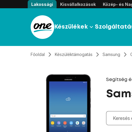
Átugrás, tovább a tartalomhoz
Lakossági
Kisvállalkozások
Közép- és Nag
Készülékek
Szolgáltatá
Főoldal
Készüléktámogatás
Samsung
Segítség 
Sams
Gépelés kö