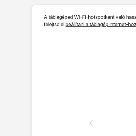
A táblagéped Wi-Fi-hotspotként való hasz
felejtsd el
beállítani a táblagép internet-h