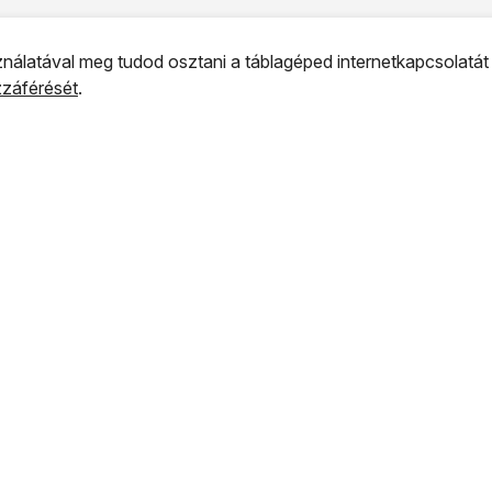
nálatával meg tudod osztani a táblagéped internetkapcsolatát
ozzáférését
.