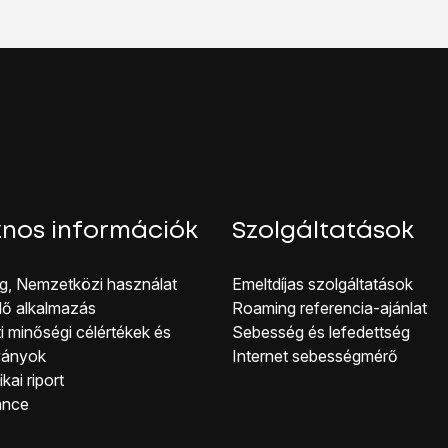
ot
lehetőséget.
.
ot konfigurálása
lehetőséget.
ve" alatti mezőre
, és írd be a Wi-Fi-hotspot kívánt nevét.
latti legördülő menüt
.
etnéd védeni a hotspotodat:
séget.
l védeni a hotspotodat:
lehetőséget.
tti mezőre
, és írd be a kívánt jelszót.
nos információk
Szolgáltatások
hetőséget.
SPOT" alatti csúszkára
úgy, hogy a kijelző azt mutassa, hog
g, Nemzetközi használat
Emeltdíjas szolgáltatások
 Wi-Fi:
lő alkalmazás
Roaming referencia-ajánlat
éget.
i minőségi célérté kek és
Sebesség és lefedettség
 azon a készüléken, amit a Wi-Fi-hotspothoz szeretnél csatla
ványok
Internet sebességmérő
.
kai riport
 Wi-Fi-hálózatok listáját.
ance
nevet, amit a 2-es lépésben megadtál.
a 2-es lépésben választottál, majd létesíts kapcsolatot a Wi-Fi-