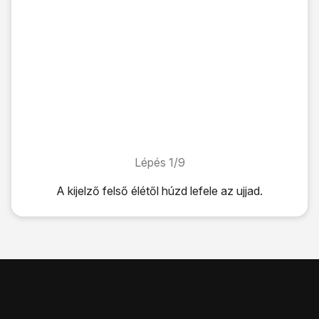
Lépés 1/9
Lépés 1/9
A kijelző felső élétől húzd lefele az ujjad.
A kijelző felső élétől húzd lefele az ujjad.
Válaszd a
Bluetooth
lehetőséget úgy, hogy a kijelző azt m
Bizonyosodj meg róla, hogy a másik eszköz be van kapcsol
Válaszd a
Keresés
lehetőséget.
Ezután a táblagép megkeresi az elérhető készülékeket, és e
Válaszd ki
a kívánt Bluetooth-eszközt
.
Kövesd a kijelzőn megjelenő utasításokat a Bluetooth-es