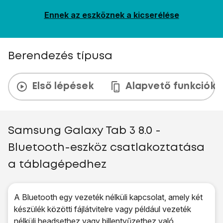
Ennek az eszköznek a kicserélése
Berendezés típusa
Első lépések
Alapvető funkciók
Samsung Galaxy Tab 3 8.0 -
Bluetooth-eszköz csatlakoztatása
a táblagépedhez
A Bluetooth egy vezeték nélküli kapcsolat, amely két
készülék közötti fájlátvitelre vagy például vezeték
nélküli headsethez vagy billentyűzethez való