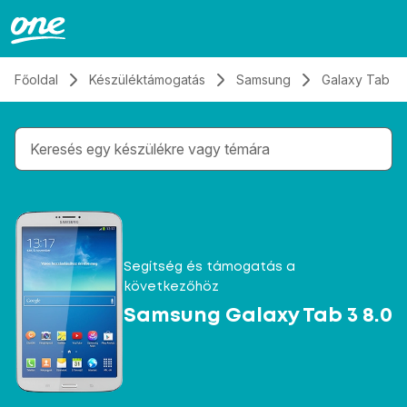
Átugrás, tovább a tartalomhoz
Főoldal
Készüléktámogatás
Samsung
Galaxy Tab 3 
Gépelés közben megjelennek a keresési javaslatok 
Segítség és támogatás a
következőhöz
Samsung Galaxy Tab 3 8.0