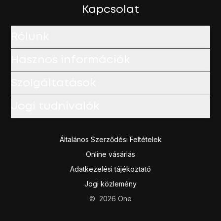
Ekkor megjelenik az új eszköz a csatlakoztatott eszközök l
Kapcsolat
A befejezéshez és ahhoz, hogy visszatérhess a kezdők
Rólunk
Hasznos információk
Szolgáltatások
Jogi tudnivalók
Általános Szerződési Feltételek
Online vásárlás
Adatkezelési tájékoztató
Jogi közlemény
©
2026
One