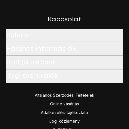
Ha bekapcsolod az adatroamingot:
Erősítsd meg úgy, hogy az
OK
lehetőséget választod.
A befejezéshez és ahhoz, hogy visszatérhess a főképe
Kapcsolat
Rólunk
Hasznos információk
Szolgáltatások
Jogi tudnivalók
Általános Szerződési Feltételek
Online vásárlás
Adatkezelési tájékoztató
Jogi közlemény