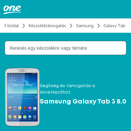
Átugrás, tovább a tartalomhoz
Főoldal
Készüléktámogatás
Samsung
Galaxy Tab 3 
Gépelés közben megjelennek a keresési javaslatok 
Segítség és támogatás a
következőhöz
Samsung Galaxy Tab 3 8.0