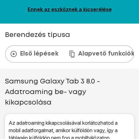
Ennek az eszköznek a kicserélése
Berendezés típusa
Első lépések
Alapvető funkciók
Samsung Galaxy Tab 3 8.0 -
Adatroaming be- vagy
kikapcsolása
Az adatroaming kikapcsolásával korlátozhatod a
mobil adatforgalmat, amikor külföldön vagy, így a
táblagép külföldön nem fog a mobilhálózaton