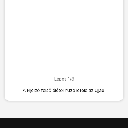
Lépés 1/8
Lépés 1/8
A kijelző felső élétől húzd lefele az ujjad.
A kijelző felső élétől húzd lefele az ujjad.
Kattints
a beállítások ikonra
.
Válaszd az
Egyéb beállítások
lehetőséget.
Válaszd a
Mobilhálózatok
lehetőséget.
A funkció be- vagy kikapcsolásához válaszd az
Adatroam