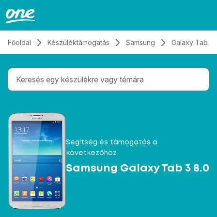
Átugrás, tovább a tartalomhoz
Főoldal
Készüléktámogatás
Samsung
Galaxy Tab 3 
Gépelés közben megjelennek a keresési javaslatok 
Segítség és támogatás a
következőhöz
Samsung Galaxy Tab 3 8.0