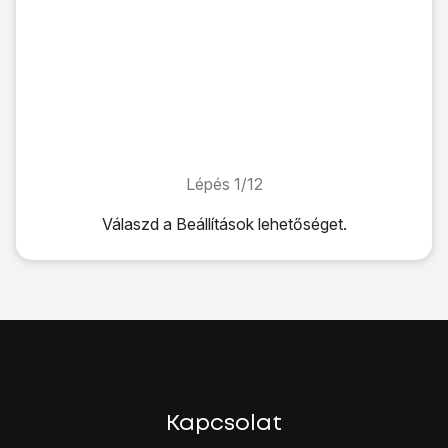
Lépés 1/12
Lépés 1/12
Válaszd a
Beállítások
lehetőséget.
Válaszd a
Beállítások
lehetőséget.
Válaszd az
Egyéb beállítások
lehetőséget.
Válaszd a
Mobilhálózatok
lehetőséget.
Válaszd a
Mobilszolgáltatók
lehetőséget.
Várj egy pillanatot, amíg a táblagép az elérhető hálózatokat
Az alábbi lehetőségek közül választhatsz:
Kézi hálózatválasztás, lásd 2a.
Automatikus hálózatválasztás, lásd 2b.
Kapcsolat
Válaszd ki
a kívánt hálózatot
.