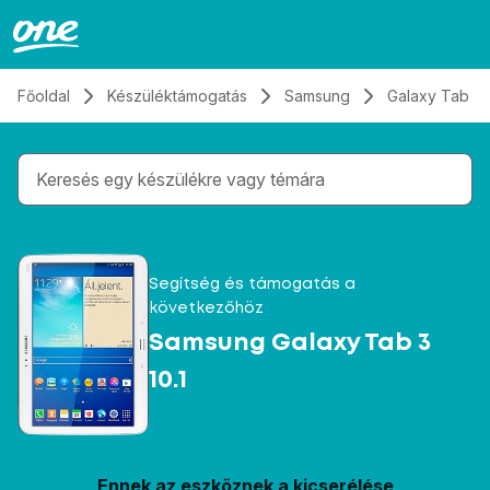
Átugrás, tovább a tartalomhoz
Főoldal
Készüléktámogatás
Samsung
Galaxy Tab 3 1
Gépelés közben megjelennek a keresési javaslatok 
Segítség és támogatás a
következőhöz
Samsung Galaxy Tab 3
10.1
Ennek az eszköznek a kicserélése