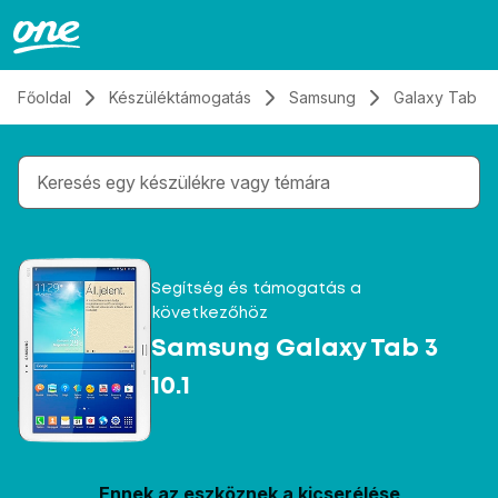
Átugrás, tovább a tartalomhoz
Főoldal
Készüléktámogatás
Samsung
Galaxy Tab 3 1
Gépelés közben megjelennek a keresési javaslatok 
Segítség és támogatás a
következőhöz
Samsung Galaxy Tab 3
10.1
Ennek az eszköznek a kicserélése