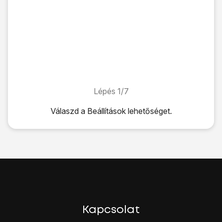
Lépés 1/7
Lépés 1/7
Válaszd a
Beállítások
lehetőséget.
Válaszd a
Beállítások
lehetőséget.
Válaszd a
Mentés és visszaállítás
lehetőséget.
Válaszd a
Gyári adatok visszaállítása
lehetőséget.
Válaszd az
Eszköz visszaállítása
lehetőséget.
Válaszd a
Törli mindet
lehetőséget.
Várj egy pillanatot, amíg a táblagép visszaállítja a gyári beál
A táblagép konfigurációjához és ahhoz, hogy üzemkész áll
Kapcsolat