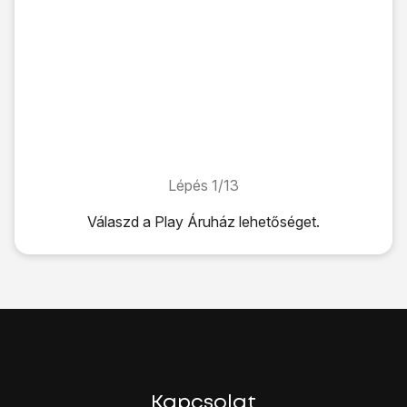
Lépés 1/13
Lépés 1/13
Válaszd a
Play Áruház
lehetőséget.
Válaszd a
Play Áruház
lehetőséget.
Kattints
a keresés mezőre
.
Írd be a keresett alkalmazás nevét, és kattints
a keresés ik
Kattints
a kívánt alkalmazásra
.
Ingyenes alkalmazás telepítése:
Válaszd a
TELEPÍTÉS
lehetőséget.
Alkalmazás megvétele:
Kattints
az árra
.
Kapcsolat