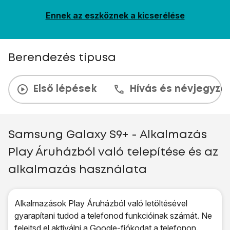
Ennek az eszköznek a kicserélése
Berendezés típusa
Első lépések
Hívás és névjegyzé
Samsung Galaxy S9+ - Alkalmazás
Play Áruházból való telepítése és az
alkalmazás használata
Alkalmazások Play Áruházból való letöltésével
gyarapítani tudod a telefonod funkcióinak számát. Ne
felejtsd el
aktiválni a Google-fiókodat a telefonon
.