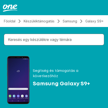
Átugrás, tovább a tartalomhoz
Főoldal
Készüléktámogatás
Samsung
Galaxy S9+
Gépelés közben megjelennek a keresési javaslatok 
Segítség és támogatás a
következőhöz
Samsung Galaxy S9+