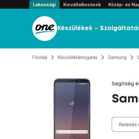
Átugrás, tovább a tartalomhoz
Lakossági
Kisvállalkozások
Közép- és Nag
Készülékek
Szolgáltatá
Főoldal
Készüléktámogatás
Samsung
Segítség 
Sam
Gépelés kö