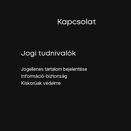
Kapcsolat
éldát mutatnak be:
Jogi tudnivalók
Jogellenes ta rtalom bejelentése
amera ikonra
.
Inf ormáció-biztonság
Kiskorúak véd elme