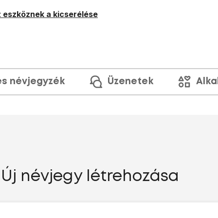
 eszköznek a kicserélése
és névjegyzék
Üzenetek
Alka
Új névjegy létrehozása