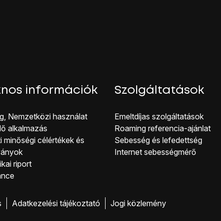
 melletti mezőre
.
lefonszám típust
.
e, és írd be a kívánt e-mail címet.
melletti mezőre
.
ail cím típust
.
ációt is csatolhatsz a névjegyhez. A következő lépések két p
 7a.
a, lásd 7b.
nos információk
Szolgáltatások
ása ikonra
.
ez:
g, Nemzetközi használat
Emeltdíjas szolgáltatások
irányítsd
a kameralencsét
a kívánt motívum felé, és kattints
a k
lő alkalmazás
Roaming referencia-ajánlat
ásához:
i minőségi célérté kek és
Sebesség és lefedettség
a
.
ványok
Internet sebességmérő
appát.
kai riport
pet
.
ance
t helyére, hogy kiválaszd
a kívánt részletet
.
őséget.
s
Adatkezelési tájékoztató
Jogi közlemény
hetőséget.
g
lehetőséget.