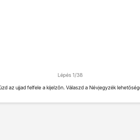
Lépés 1/38
zd az ujjad felfele a kijelzőn. Válaszd a
Névjegyzék
lehetősége
 kijelzőn. Válaszd a
Névjegyzék
lehetőséget.
ikonra
.
ti legördülő menüt
.
tőséget.
re, és írd be a kívánt telefonszámot.