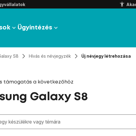
yvállalatok
Aka
sok
Ügyintézés
Galaxy S8
Hívás és névjegyzék
Új névjegy létrehozása
és támogatás a következőhöz
sung Galaxy S8
zben megjelennek a keresési javaslatok a mező alatt