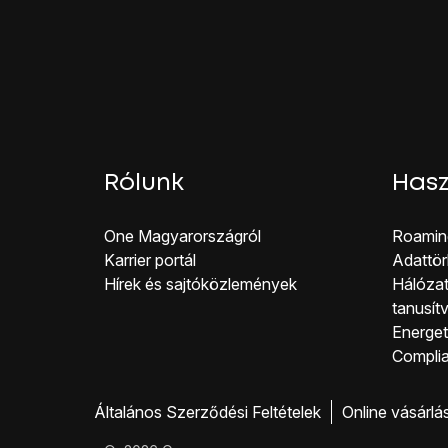
Kattints a
telefonszám
Válaszd ki
a kívánt te
Kattints az
E-mail
mezőr
Kattints az
e-mail cím 
Válaszd ki
a kívánt e-m
Számos további inform
Kép hozzáadása, lásd
Csengőhang hozzáadás
Rólunk
Hasz
Kattints
a kép hozzáad
Egy új kép készítéséh
One Magyar országról
Roamin
Egy kép készítéséhez 
Karrier portál
Adattör
Meglévő kép hozzáad
Hírek és sajtóközlemények
Hálózat
Kattints
a Képek ikonr
tanusít
Keresd meg a kívánt m
Energeti
Válaszd ki
a kívánt ké
Co mpli
Húzd a keretet a kíván
Válaszd a
KÉSZ
lehet
Általános Szerződési Feltételek
Online vásárlá
Válaszd az
Egyebek
le
Válaszd a
Csengőhan